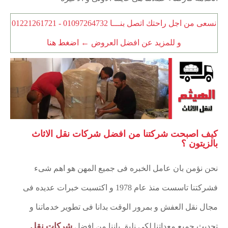
نسعى من اجل راحتك اتصل بنـــا 01097264732 - 01221261721
و للمزيد عن افضل العروض ←
اضغط هنا
كيف اصبحت شركتنا من افضل شركات نقل الاثاث
بالزيتون ؟
نحن نؤمن بان عامل الخبره فى جميع المهن هو اهم شىء
فشركتنا تاسست منذ عام 1978 و اكتسبت خبرات عديده فى
مجال نقل العفش و بمرور الوقت بدانا فى تطوير خدماتنا و
شركات نقل
تحديث جميع معداتنا لكى نليق باننا من افضل