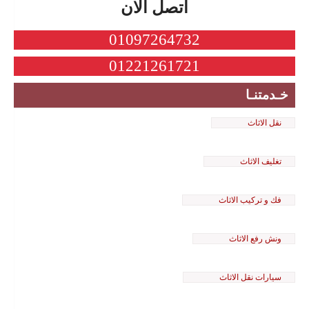
اتصل الان
01097264732
01221261721
خـدمتنـا
نقل الاثاث
تغليف الاثاث
فك و تركيب الاثاث
ونش رفع الاثاث
سيارات نقل الاثاث