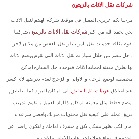
شركات نقل الاثاث بالزيتون
مرحبا بكم عزيزى العميل فى موقعنا شركه الهيثم لنقل الاثاث
شركات نقل الاثاث بالزيتون
نحن بحمد الله من اكبر
شركتنا
تقوم بكافه خدمات نقل الموبيليا و نقل العفش من مكان لاخر
داخل مصر من خلال سيارات نقل الاثاث التى نقوم بوضع الاثاث
بها بطرق معينه لحمايه الاثاث فيوجد داخل السياره اماكن
مخصصه لوضع الرخام و الاوانى و الزجاج لعدم تعرضها لاى كسر
عند انطلاق
عربيات نقل العفش
الى المكان المراد كما اننا نلتزم
بوضع خطط مثل معاينه المكان اذا اراد العميل و نقوم بتدريب
فريق عملنا على كيفيه نقل محتويات منزلك باقصى سرعه و
امان لكى نظهر بشكل لائق و مشرف امامك و لتكون راضى عن
الخدمه فارضاء عملائنا هى غايتنا الاولى و الاخيره